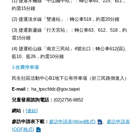
(1) 捷運木柵線「中山國中站」：轉公車63、225、棕1，
約需15分鐘
(2) 捷運淡水線「雙連站」：轉公車518，約需20分鐘
(3) 捷運新蘆線「行天宮站」：轉公車63、612、518，約
需15分鐘
(4) 捷運松山線「南京三民站」4號出口：轉公車612(區)、
藍10、藍26，約需10分鐘
3.收費停車場
民生社區活動中心B1地下公有停車場（於三民路側進入）
E-mail：
ha_tpscfddc@gov.taipei
兒童發展諮詢電話：
(02)2756-8852
網站：
[連結]
參訪申請表下載：
參訪申請表(Word格式)
、
參訪申請表
(ODF格式)