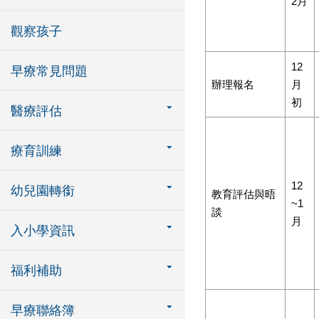
2月
觀察孩子
12
早療常見問題
辦理報名
月
初
醫療評估
療育訓練
12
幼兒園轉銜
教育評估與晤
~1
談
月
入小學資訊
福利補助
早療聯絡簿