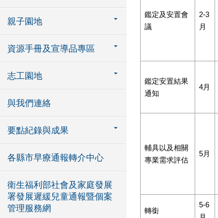
鑑定及安置會
2-3
親子園地
議
月
資源手冊及宣導品專區
志工園地
鑑定安置結果
4月
通知
與我們連絡
要點紀錄與成果
輔具以及相關
5月
各縣市早療通報轉介中心
專業需求評估
衛生福利部社會及家庭發展
署發展遲緩兒童通報暨個案
5-6
管理服務網
轉銜
月