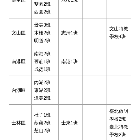
雙園2班
西園2班
景美3班
文山特教
文山區
木柵2班
志清1班
學校4班
明道2班
南港2班
南港區
舊莊1班
南港1班
成德1班
內湖2班
內湖區
東湖2班
潭美2班
臺北啟明
社子1班
學校2班
士林區
葫蘆2班
士東1班
臺北特教
芝山2班
學校2班