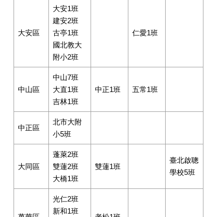
大安1班
建安2班
大安區
古亭1班
仁愛1班
國北教大
附小2班
中山7班
中山區
大直1班
中正1班
五常1班
吉林1班
北市大附
中正區
小5班
蓬萊2班
臺北啟聰
大同區
雙蓮2班
雙蓮1班
學校5班
大橋1班
光仁2班
新和1班
萬華區
老松1班