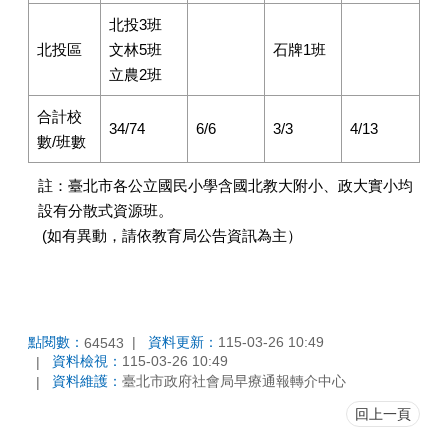
北投3班
北投區
文林5班
石牌1班
立農2班
合計校
34/74
6/6
3/3
4/13
數/班數
註：臺北市各公立國民小學含國北教大附小、政大實小均
設有分散式資源班。
(如有異動，請依教育局公告資訊為主）
點閱數：
資料更新：
115-03-26 10:49
64543
資料檢視：
115-03-26 10:49
資料維護：
臺北市政府社會局早療通報轉介中心
回上一頁