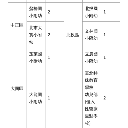
螢橋國
北投國
2
1
小附幼
小附幼
中正區
北市大
文林國
實小附
2
北投區
1
小附幼
幼
蓬萊國
立農國
1
1
小附幼
小附幼
臺北特
殊教育
學校
大同區
大龍國
幼兒部
1
2
小附幼
(侵入
性醫療
重點學
校)