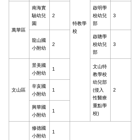
南海實
啟明學
驗幼兒
2
校幼兒
3
園
特教學
部
萬華區
校
啟聰學
龍山國
2
校幼兒
3
小附幼
部
景美國
文山特
1
小附幼
教學校
幼兒部
辛亥國
文山區
1
(侵入
2
小附幼
性醫療
重點學
興華國
1
校)
小附幼
修德國
1
小附幼