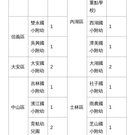
重點學
校)
內湖區
雙永國
西湖國
1
1
小附幼
小附幼
信義區
吳興國
潭美國
1
1
小附幼
小附幼
大安國
大湖國
大安區
2
2
小附幼
小附幼
吉林國
社子國
1
1
小附幼
小附幼
濱江國
雨農國
中山區
1
士林區
1
小附幼
小附幼
育航幼
芝山國
2
1
兒園
小附幼