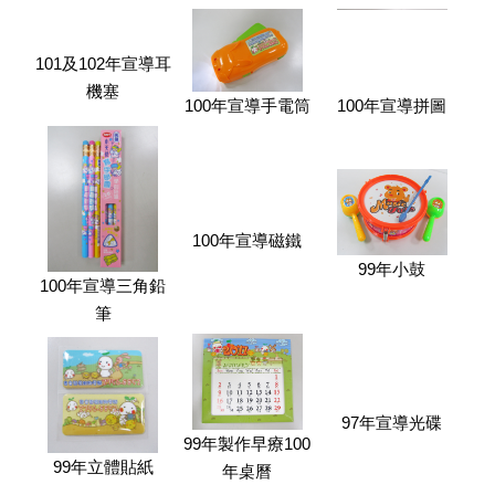
101及102年宣導耳
機塞
100年宣導手電筒
100年宣導拼圖
100年宣導磁鐵
99年小鼓
100年宣導三角鉛
筆
97年宣導光碟
99年製作早療100
99年立體貼紙
年桌曆