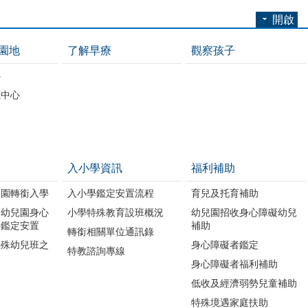
開啟
園地
了解早療
觀察孩子
心
源中心
入小學資訊
福利補助
兒園轉銜入學
入小學鑑定安置流程
育兒及托育補助
利幼兒園身心
小學特殊教育設班概況
幼兒園招收身心障礙幼兒
學鑑定安置
補助
轉銜相關單位通訊錄
特殊幼兒班之
身心障礙者鑑定
特教諮詢專線
身心障礙者福利補助
低收及經濟弱勢兒童補助
特殊境遇家庭扶助