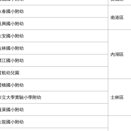
永春國小附幼
南港區
吳興國小附幼
大安國小附幼
吉林國小附幼
內湖區
濱江國小附幼
育航幼兒園
螢橋國小附幼
市立大學實驗小學附幼
士林區
蓬萊國小附幼
大龍國小附幼