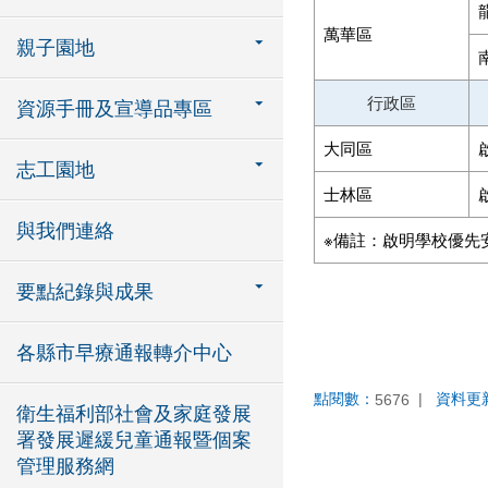
萬華區
親子園地
行政區
資源手冊及宣導品專區
大同區
志工園地
士林區
與我們連絡
※備註：啟明學校優先
要點紀錄與成果
各縣市早療通報轉介中心
點閱數：
資料更
5676
衛生福利部社會及家庭發展
署發展遲緩兒童通報暨個案
管理服務網