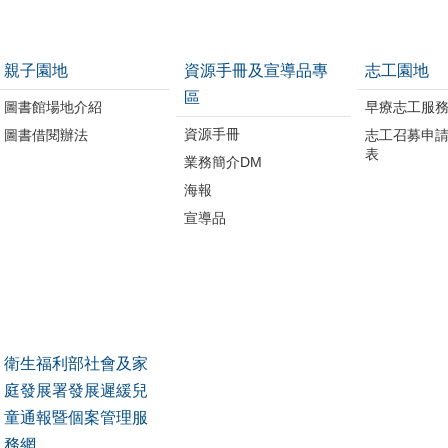
親子園地
資源手冊及宣導品專
志工園地
區
圖書館場地介紹
早療志工服
資源手冊
圖書借閱辦法
志工召募申
表
業務簡介DM
海報
宣導品
衛生福利部社會及家
庭發展署發展遲緩兒
童通報暨個案管理服
務網