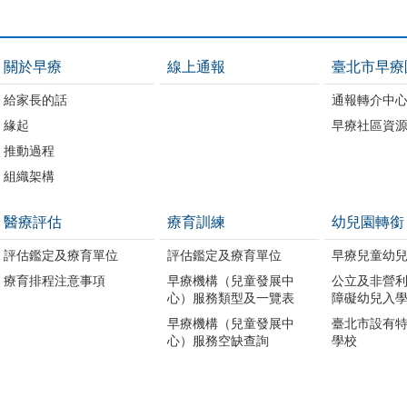
關於早療
線上通報
臺北市早療
給家長的話
通報轉介中
緣起
早療社區資
推動過程
組織架構
醫療評估
療育訓練
幼兒園轉銜
評估鑑定及療育單位
評估鑑定及療育單位
早療兒童幼
療育排程注意事項
早療機構（兒童發展中
公立及非營
心）服務類型及一覽表
障礙幼兒入
早療機構（兒童發展中
臺北市設有
心）服務空缺查詢
學校