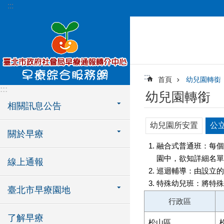
:::
跳到主要內容區塊
:::
首頁
幼兒園轉銜
:::
幼兒園轉銜
相關訊息公告
幼兒園所安置
公
關於早療
融合式普通班：每個
園中，欲知詳細名單，
線上通報
巡迴輔導：由設立的
特殊幼兒班：將特殊
臺北市早療園地
行政區
了解早療
松山區