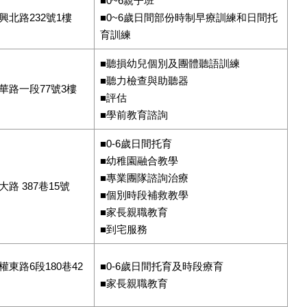
■0~6親子班
興北路232號1樓
■0~6歲日間部份時制早療訓練和日間托
育訓練
■聽損幼兒個別及團體聽語訓練
■聽力檢查與助聽器
華路一段77號3樓
■評估
■學前教育諮詢
■0-6歲日間托育
■幼稚園融合教學
■專業團隊諮詢治療
路 387巷15號
■個別時段補救教學
■家長親職教育
■到宅服務
東路6段180巷42
■0-6歲日間托育及時段療育
■家長親職教育