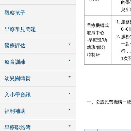
的學
兒所
觀察孩子
服務
早療機構或
早療常見問題
0~
發展中心
服務
-早療班/幼
一對
醫療評估
幼班/部分
行，
時制班
1次
療育訓練
幼兒園轉銜
入小學資訊
一、公設民營機構一覽
福利補助
早療聯絡簿