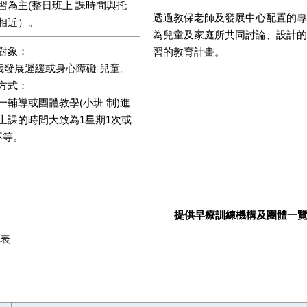
習為主(整日班上 課時間與托
透過教保老師及發展中心配置的專
相近）。
為兒童及家庭所共同討論、設計的個別
對象：
習的教育計畫。
6歲發展遲緩或身心障礙 兒童。
方式：
一輔導或團體教學(小班 制)進
上課的時間大致為1星期1次或
不等。
提供早療訓練機構及團體一
表