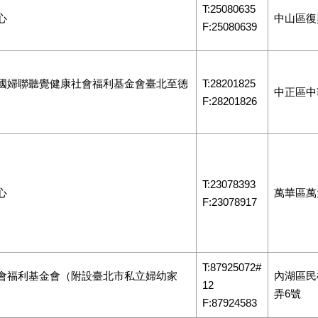
T:25080635
心
中山區復
F:25080639
國婦聯聽覺健康社會福利基金會臺北至德
T:28201825
中正區中
F:28201826
T:23078393
心
萬華區萬大
F:23078917
T:87925072#
會福利基金會（附設臺北市私立婦幼家
內湖區民權
12
弄6號
F:87924583