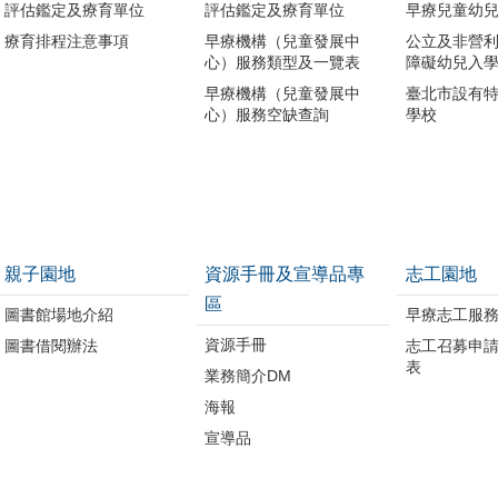
評估鑑定及療育單位
評估鑑定及療育單位
早療兒童幼
療育排程注意事項
早療機構（兒童發展中
公立及非營
心）服務類型及一覽表
障礙幼兒入
早療機構（兒童發展中
臺北市設有
心）服務空缺查詢
學校
親子園地
資源手冊及宣導品專
志工園地
區
圖書館場地介紹
早療志工服
資源手冊
圖書借閱辦法
志工召募申
表
業務簡介DM
海報
宣導品