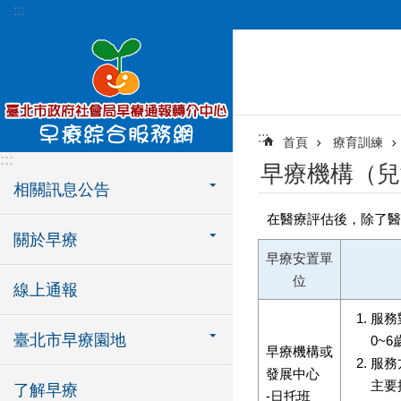
:::
跳到主要內容區塊
:::
首頁
療育訓練
:::
早療機構（兒
相關訊息公告
在醫療評估後，除了醫
關於早療
早療安置單
位
線上通報
服務
臺北市早療園地
0~
早療機構或
服務
發展中心
主要
了解早療
-日托班